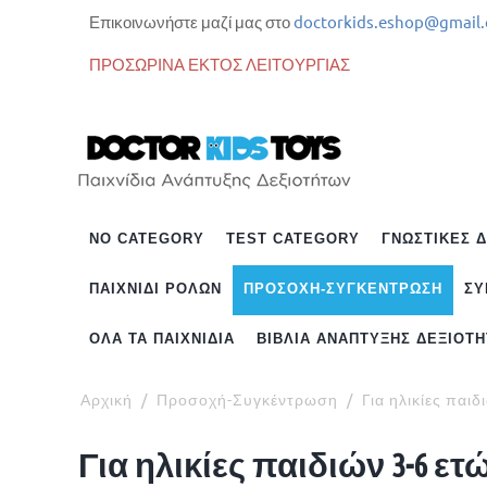
Επικοινωνήστε μαζί μας στο
doctorkids.eshop@gmail
ΠΡΟΣΩΡΙΝΑ ΕΚΤΟΣ ΛΕΙΤΟΥΡΓΙΑΣ
NO CATEGORY
TEST CATEGORY
ΓΝΩΣΤΙΚΈΣ 
ΠΑΙΧΝΊΔΙ ΡΌΛΩΝ
ΠΡΟΣΟΧΉ-ΣΥΓΚΈΝΤΡΩΣΗ
ΣΥ
ΌΛΑ ΤΑ ΠΑΙΧΝΊΔΙΑ
ΒΙΒΛΊΑ ΑΝΆΠΤΥΞΗΣ ΔΕΞΙΟΤ
Αρχική
/
Προσοχή-Συγκέντρωση
/
Για ηλικίες παι
Για ηλικίες παιδιών 3-6 ε