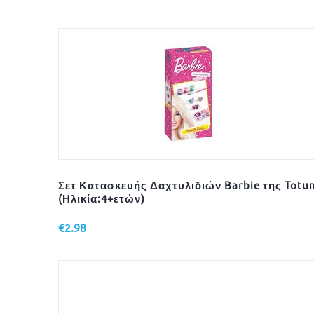
Σετ Κατασκευής Δαχτυλιδιών Barbie της Totu
(Ηλικία:4+ετών)
€
2.98