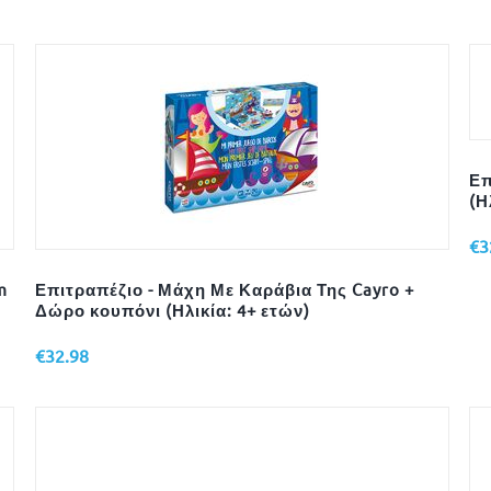
Επ
(Η
€
3
m
Επιτραπέζιο - Μάχη Με Καράβια Της Cayro +
Δώρο κουπόνι (Ηλικία: 4+ ετών)
€
32.98