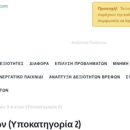
.com
Προσοχή!
Τα co
παρέχουν την καλ
συμφωνείτε να λα
ΔΕΞΙΌΤΗΤΕΣ
ΔΙΆΦΟΡΑ
ΕΠΊΛΥΣΗ ΠΡΟΒΛΗΜΆΤΩΝ
ΜΝΉΜΗ
ΝΕΡΓΑΤΙΚΌ ΠΑΙΧΝΊΔΙ
ΑΝΆΠΤΥΞΗ ΔΕΞΙΟΤΉΤΩΝ ΒΡΕΦΏΝ
Σ
ΉΤΩΝ
διών 3-6 ετών (Υποκατηγορία 2)
τών (Υποκατηγορία 2)