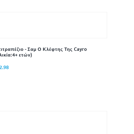
ιτραπέζιο - Σαμ Ο Κλέφτης Της Cayro
λικία:4+ ετών)
2.98