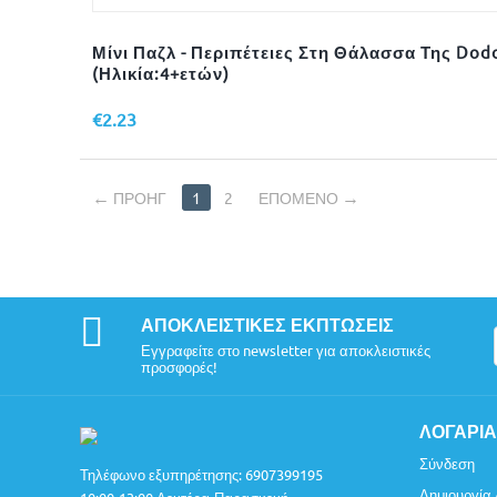
Μίνι Παζλ - Περιπέτειες Στη Θάλασσα Της Dod
(Ηλικία:4+ετών)
€
2.23
ΠΡΟΗΓ
1
2
ΕΠΌΜΕΝΟ
ΑΠΟΚΛΕΙΣΤΙΚΈΣ ΕΚΠΤΏΣΕΙΣ
Εγγραφείτε στο newsletter για αποκλειστικές
προσφορές!
ΛΟΓΑΡΙ
Σύνδεση
Τηλέφωνο εξυπηρέτησης:
6907399195
Δημιουργία