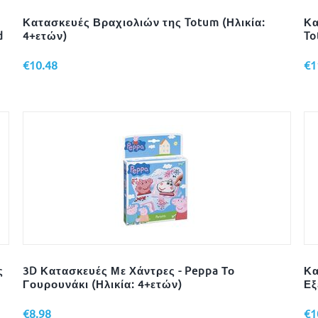
Κατασκευές Βραχιολιών της Totum (Ηλικία:
Κα
d
4+ετών)
To
€
10.48
€
1
ς
3D Κατασκευές Με Χάντρες - Peppa Το
Κα
Γουρουνάκι (Ηλικία: 4+ετών)
Εξ
€
8.98
€
1