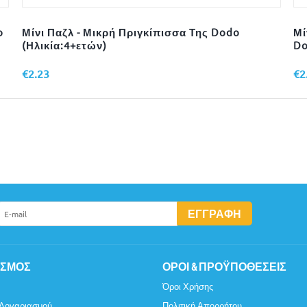
o
Μίνι Παζλ - Μικρή Πριγκίπισσα Της Dodo
Μί
(Ηλικία:4+ετών)
Do
€
2.23
€
2
ΕΓΓΡΑΦΉ
ΑΣΜΌΣ
ΌΡΟΙ & ΠΡΟΫΠΟΘΈΣΕΙΣ
Όροι Χρήσης
 Λογαριασμού
Πολιτική Απορρήτου