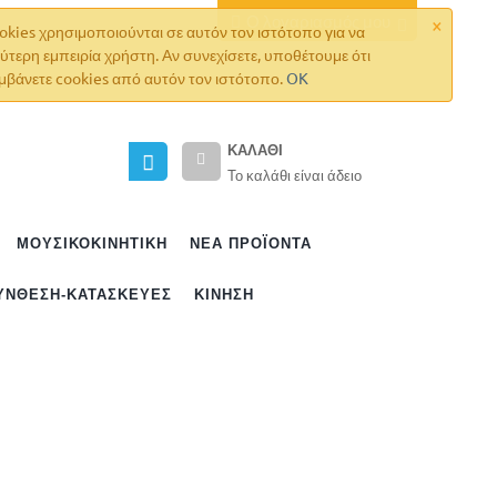
×
Ο λογαριασμός μου
okies χρησιμοποιούνται σε αυτόν τον ιστότοπο για να
ύτερη εμπειρία χρήστη. Αν συνεχίσετε, υποθέτουμε ότι
μβάνετε cookies από αυτόν τον ιστότοπο.
OK
ΚΑΛΆΘΙ
Το καλάθι είναι άδειο
ΜΟΥΣΙΚΟΚΙΝΗΤΙΚΗ
ΝΈΑ ΠΡΟΪΌΝΤΑ
ΎΝΘΕΣΗ-ΚΑΤΑΣΚΕΥΈΣ
ΚΊΝΗΣΗ