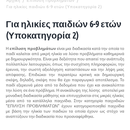
Αρχική
/
Επίλυση Προβλημάτων
/
Για ηλικίες παιδιών 6-9 ετών (Υποκατηγορία 2)
Για ηλικίες παιδιών 6-9 ετών
(Υποκατηγορία 2)
Η
επίλυση προβλημάτων
είναι μια διαδικασία κατά την οποία το
παιδί καλείται από μικρή ηλικία να λύσει προβλήματα καθημερινά
με δημιουργικότητα. Είναι μια δεξιότητα που απαιτεί την ανάπτυξη
πολλαπλών λειτουργιών, όπως την συσχέτιση πληροφοριών, την
έρευνα, την σωστή αξιολόγηση καταστάσεων και την λήψη μιας
απόφασης. Επιδιώκει την περαιτέρω κριτική και δημιουργική
σκέψη, δηλαδή, σκέψη που θα έχει παραγωγικό αποτέλεσμα. Το
παιδί εξερευνά μέσα από τα δεδομένα που έχει και ανακαλύπτει
την λύση σε ένα πρόβλημα. Η ανακάλυψη της λύσης αποτελεί μια
μοναδική διαδικασία μάθησης και επιτυγχάνεται στις μικρές ηλικίες
μέσα από τα κατάλληλα παιχνίδια. Στην κατηγορία παιχνιδιών
"ΕΠΙΛΥΣΗ ΠΡΟΒΛΗΜΑΤΩΝ" έχουν κατηγοριοποιηθεί παιχνίδια
με βάση την ηλικία των παιδιών τα οποία έχουν ως στόχο να
αναπτύξουν την διαδικασία που προαναφέρθηκε.