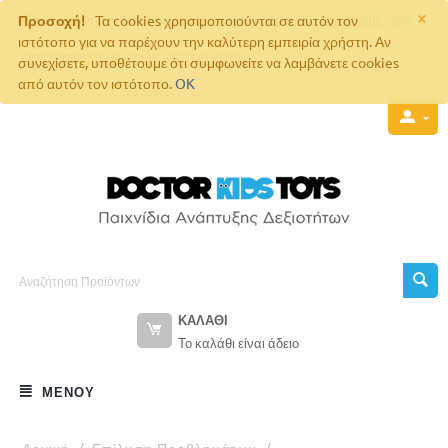
×
Επικοινωνήστε μαζί μας στο
doctorkids.eshop@gmail.com
Προσοχή!
Τα cookies χρησιμοποιούνται σε αυτόν τον
ιστότοπο για να παρέχουν την καλύτερη εμπειρία χρήστη. Αν
ΠΡΟΣΩΡΙΝΑ ΕΚΤΟΣ ΛΕΙΤΟΥΡΓΙΑΣ
συνεχίσετε, υποθέτουμε ότι συμφωνείτε να λαμβάνετε cookies
από αυτόν τον ιστότοπο.
OK
ΚΑΛΆΘΙ
Το καλάθι είναι άδειο
ΜΕΝΟΎ