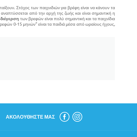
ίξουν. Στόχος των παιχνιδιών για βρέφη είναι να κάνουν τα
ναπτύσσεται από την αρχή της ζωής και είναι σημαντική η
 διέγερση
των βρεφών είναι πολύ σημαντική και τα παιχνίδια
Βρεφών 0-15 μηνών" είναι τα παιδιά μέσα από ωραίους ήχους,
ΑΚΟΛΟΥΘΉΣΤΕ ΜΑΣ