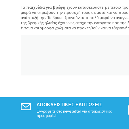
Τα
παιχνίδια για βρέφη
έχουν κατασκευαστεί με τέτοιο τρ
μωρά να στρέψουν την προσοχή τους σε αυτά και να προσπ
ανάπτυξή της. Τα βρέφη ξεκινούν από πολύ μικρά να αναγνω
της βρεφικής ηλικίας έχουν ως στόχο την ενεργοποίηση της 
έντονα και όμορφα χρώματα να προκληθούν και να εξερευνήσ
ΑΠΟΚΛΕΙΣΤΙΚΈΣ ΕΚΠΤΏΣΕΙΣ
Εγγραφείτε στο newsletter για αποκλειστικές
προσφορές!