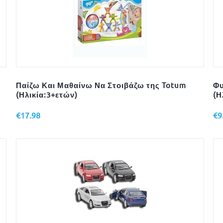
Παίζω Και Μαθαίνω Να Στοιβάζω της Totum
Φυ
(Ηλικία:3+ετών)
(Η
€
17.98
€
9