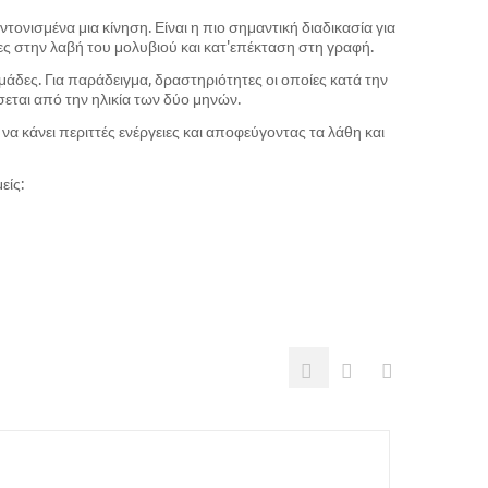
τονισμένα μια κίνηση. Είναι η πιο σημαντική διαδικασία για
λίες στην λαβή του μολυβιού και κατ'επέκταση στη γραφή.
ομάδες. Για παράδειγμα, δραστηριότητες οι οποίες κατά την
σεται από την ηλικία των δύο μηνών.
να κάνει περιττές ενέργειες και αποφεύγοντας τα λάθη και
είς: