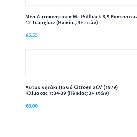
Μίνι Αυτοκινητάκια Με Pullback 6,5 Εκατοστώ
12 Τεμαχίων (Ηλικίας:3+ ετών)
€
5.55
Αυτοκινητάκι Παλιό Citroen 2CV (1979)
Κλίμακας 1:34-39 (Ηλικίας:3+ ετών)
€
8.00