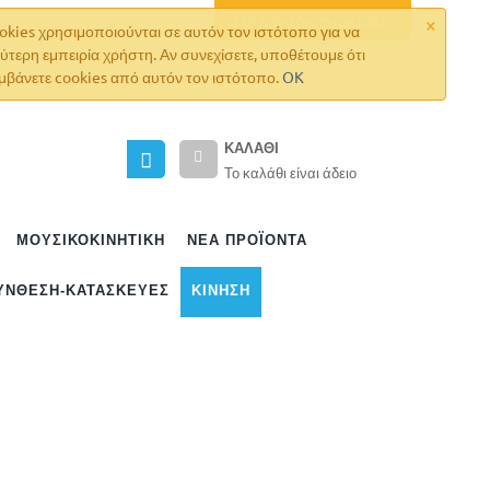
×
Ο λογαριασμός μου
okies χρησιμοποιούνται σε αυτόν τον ιστότοπο για να
ύτερη εμπειρία χρήστη. Αν συνεχίσετε, υποθέτουμε ότι
μβάνετε cookies από αυτόν τον ιστότοπο.
OK
ΚΑΛΆΘΙ
Το καλάθι είναι άδειο
ΜΟΥΣΙΚΟΚΙΝΗΤΙΚΗ
ΝΈΑ ΠΡΟΪΌΝΤΑ
ΎΝΘΕΣΗ-ΚΑΤΑΣΚΕΥΈΣ
ΚΊΝΗΣΗ