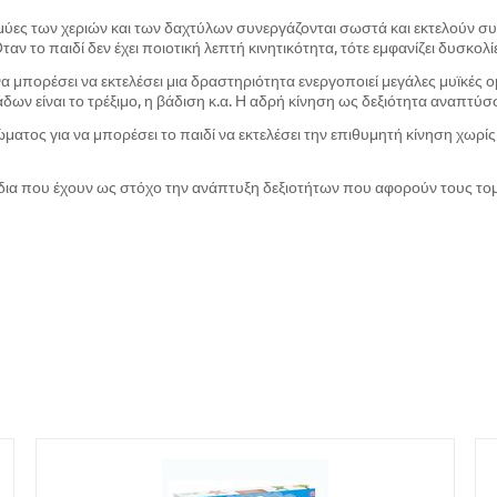
ι μύες των χεριών και των δαχτύλων συνεργάζονται σωστά και εκτελούν συν
Όταν το παιδί δεν έχει ποιοτική λεπτή κινητικότητα, τότε εμφανίζει δυσκο
α να μπορέσει να εκτελέσει μια δραστηριότητα ενεργοποιεί μεγάλες μυϊκές 
ων είναι το τρέξιμο, η βάδιση κ.α. Η αδρή κίνηση ως δεξιότητα αναπτύσ
ατος για να μπορέσει το παιδί να εκτελέσει την επιθυμητή κίνηση χωρίς 
ίδια που έχουν ως στόχο την ανάπτυξη δεξιοτήτων που αφορούν τους τομ