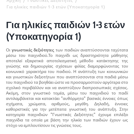
Αρχική
/
Γνωστικές Δεξιότητες
/
Για ηλικίες παιδιών 1-3 ετών (Υποκατηγορία 1)
Για ηλικίες παιδιών 1-3 ετών
(Υποκατηγορία 1)
Οι
γνωστικές δεξιότητες
των παιδιών αναπτύσσονται ταχύτατα
μέσω του παιχνιδιού.Το παιχνίδι ως δραστηριότητα μάθησης
αποτελεί εξαιρετικά αποτελεσματική μέθοδο κατάκτησης της
γνώσης και δημιουργίας σχέσεων φιλίας διαμορφώνοντας τον
κοινωνικό χαρακτήρα του παιδιού. Η ανάπτυξη των κοινωνικών
και γνωστικών δεξιοτήτων που αναπτύσσονται στα παιδιά μέσω
του παιχνιδιού τα βοηθάει ώστε να προσαρμοστούν αργότερα στο
σχολικό περιβάλλον και να αναπτύξουν διαπροσωπικές σχέσεις.
Ακόμη, στον γνωστικό τομέα, μέσω του παιχνιδιού το παιδί
αντιλαμβάνεται και κατακτάει "αυθόρμητα" βασικές έννοιες όπως
σχήματα, χρώματα, αριθμούς, μεγέθη. Δηλαδή, έννοιες
καθοριστικές για την μετέπειτα γνωστική του ανάπτυξη. Στην
κατηγορία παιχνιδιών "Γνωστικές Δεξιότητες" έχουμε επιλέξει
παιχνίδια τα οποία με βάση την ηλικία των παιδιών έχουν ως
στόχο να εμπλουτίσουν τις γνώσεις τους.