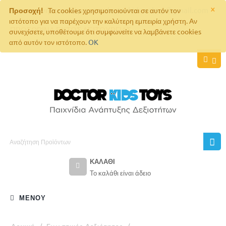
×
Επικοινωνήστε μαζί μας στο
doctorkids.eshop@gmail.com
Προσοχή!
Τα cookies χρησιμοποιούνται σε αυτόν τον
ιστότοπο για να παρέχουν την καλύτερη εμπειρία χρήστη. Αν
ΠΡΟΣΩΡΙΝΑ ΕΚΤΟΣ ΛΕΙΤΟΥΡΓΙΑΣ
συνεχίσετε, υποθέτουμε ότι συμφωνείτε να λαμβάνετε cookies
από αυτόν τον ιστότοπο.
OK
ΚΑΛΆΘΙ
Το καλάθι είναι άδειο
ΜΕΝΟΎ