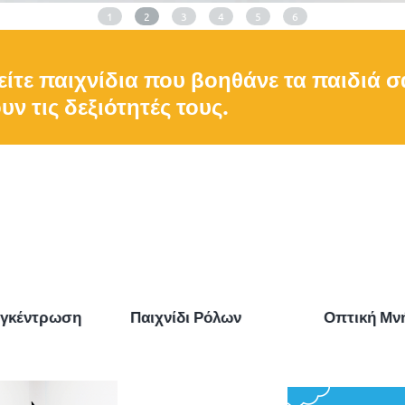
1
2
3
4
5
6
ρείτε παιχνίδια που βοηθάνε τα παιδιά σ
ν τις δεξιότητές τους.
ίδι Ρόλων
Οπτική Μνήμη
Μουσικοκ