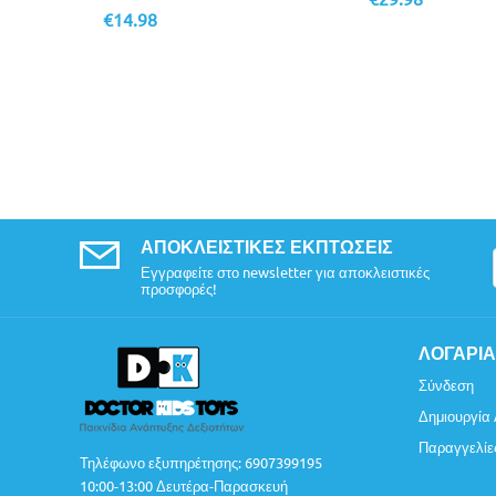
€
14.98
ΑΠΟΚΛΕΙΣΤΙΚΈΣ ΕΚΠΤΏΣΕΙΣ
Εγγραφείτε στο newsletter για αποκλειστικές
προσφορές!
ΛΟΓΑΡΙ
Σύνδεση
Δημιουργία
Παραγγελίε
Τηλέφωνο εξυπηρέτησης:
6907399195
10:00-13:00 Δευτέρα-Παρασκευή