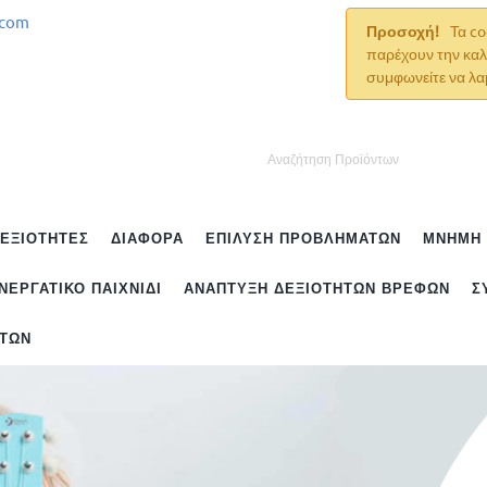
.com
Προσοχή!
Τα co
παρέχουν την καλ
συμφωνείτε να λα
ΔΕΞΙΌΤΗΤΕΣ
ΔΙΆΦΟΡΑ
ΕΠΊΛΥΣΗ ΠΡΟΒΛΗΜΆΤΩΝ
ΜΝΉΜΗ
ΝΕΡΓΑΤΙΚΌ ΠΑΙΧΝΊΔΙ
ΑΝΆΠΤΥΞΗ ΔΕΞΙΟΤΉΤΩΝ ΒΡΕΦΏΝ
Σ
ΉΤΩΝ