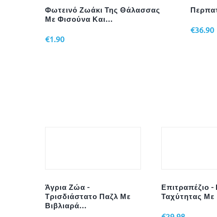
Φωτεινό Ζωάκι Της Θάλασσας
Περπα
Με Φισούνα Και...
€
36.90
€
1.90
νι
Άγρια Ζώα -
Επιτραπέζιο - 
ς D...
Τρισδιάστατο Παζλ Με
Ταχύτητας Με 
Βιβλιαρά...
€
29.98