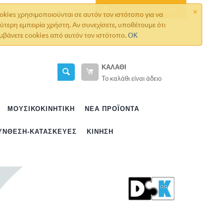
×
Ο λογαριασμός μου
okies χρησιμοποιούνται σε αυτόν τον ιστότοπο για να
ύτερη εμπειρία χρήστη. Αν συνεχίσετε, υποθέτουμε ότι
μβάνετε cookies από αυτόν τον ιστότοπο.
OK
ΚΑΛΆΘΙ
Το καλάθι είναι άδειο
ΜΟΥΣΙΚΟΚΙΝΗΤΙΚΗ
ΝΈΑ ΠΡΟΪΌΝΤΑ
ΎΝΘΕΣΗ-ΚΑΤΑΣΚΕΥΈΣ
ΚΊΝΗΣΗ