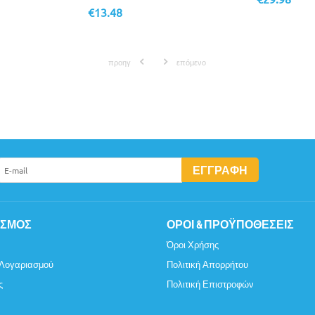
€
13.48
προηγ
επόμενο
ΕΓΓΡΑΦΉ
ΑΣΜΌΣ
ΌΡΟΙ & ΠΡΟΫΠΟΘΈΣΕΙΣ
Όροι Χρήσης
 Λογαριασμού
Πολιτική Απορρήτου
ς
Πολιτική Επιστροφών