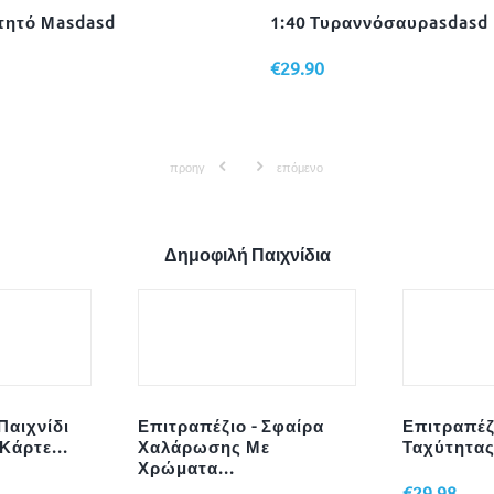
τητό Μasdasd
1:40 Τυραννόσαυρasdasd
€
29.90
προηγ
επόμενο
Δημοφιλή Παιχνίδια
Παιχνίδι
Επιτραπέζιο - Σφαίρα
Επιτραπέζι
Κάρτε...
Χαλάρωσης Με
Ταχύτητας
Χρώματα...
€
29.98