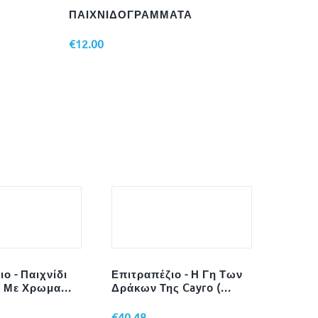
ΠΑΙΧΝΙΔΟΓΡΑΜΜΑΤΑ
Παζλ 
Dodo (
€
12.00
€
8.50
ο - Παιχνίδι
Επιτραπέζιο - Η Γη Των
Παρθε
 Με Χρωμα...
Δράκων Της Cayro (...
Τρισδ
Cubic .
€
40.48