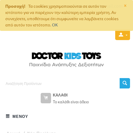
×
Επικοινωνήστε μαζί μας στο
doctorkids.eshop@gmail.com
Προσοχή!
Τα cookies χρησιμοποιούνται σε αυτόν τον
ιστότοπο για να παρέχουν την καλύτερη εμπειρία χρήστη. Αν
ΠΡΟΣΩΡΙΝΑ ΕΚΤΟΣ ΛΕΙΤΟΥΡΓΙΑΣ
συνεχίσετε, υποθέτουμε ότι συμφωνείτε να λαμβάνετε cookies
από αυτόν τον ιστότοπο.
OK
ΚΑΛΆΘΙ
Το καλάθι είναι άδειο
ΜΕΝΟΎ