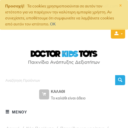
×
Επικοινωνήστε μαζί μας στο
doctorkids.eshop@gmail.com
Προσοχή!
Τα cookies χρησιμοποιούνται σε αυτόν τον
ιστότοπο για να παρέχουν την καλύτερη εμπειρία χρήστη. Αν
ΠΡΟΣΩΡΙΝΑ ΕΚΤΟΣ ΛΕΙΤΟΥΡΓΙΑΣ
συνεχίσετε, υποθέτουμε ότι συμφωνείτε να λαμβάνετε cookies
από αυτόν τον ιστότοπο.
OK
ΚΑΛΆΘΙ
Το καλάθι είναι άδειο
ΜΕΝΟΎ