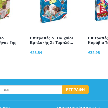
Το
Επιτραπέζιο - Παιχνίδι
Επιτραπέζ
Χήνας Tης
Εμπλοκής Σε Ταμπλό...
Καράβια Τη
€
23.84
€
32.98
ΕΓΓΡΑΦΉ