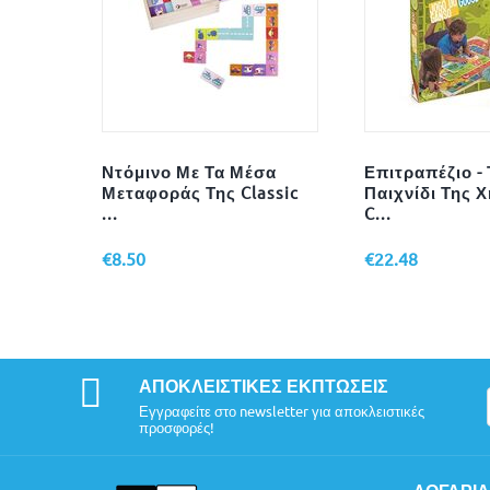
Ντόμινο Με Τα Μέσα
Επιτραπέζιο - 
Μεταφοράς Της Classic
Παιχνίδι Της 
...
C...
€
8.50
€
22.48
ΑΠΟΚΛΕΙΣΤΙΚΈΣ ΕΚΠΤΏΣΕΙΣ
Εγγραφείτε στο newsletter για αποκλειστικές
προσφορές!