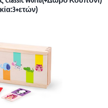
κία:3+ετών)