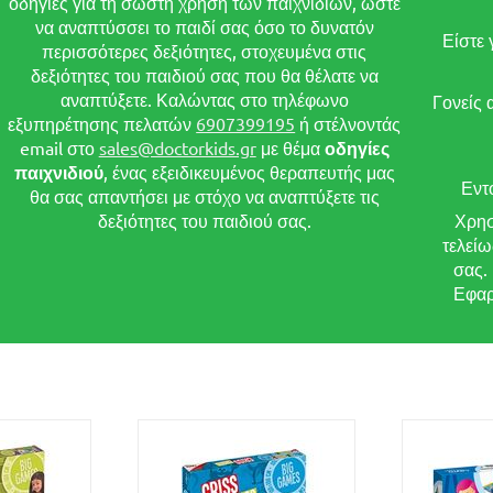
οδηγίες για τη σωστή χρήση των παιχνιδιών, ώστε
να αναπτύσσει το παιδί σας όσο το δυνατόν
Είστε 
περισσότερες δεξιότητες, στοχευμένα στις
δεξιότητες του παιδιού σας που θα θέλατε να
αναπτύξετε. Καλώντας στο τηλέφωνο
Γονείς 
εξυπηρέτησης πελατών
6907399195
ή στέλνοντάς
email στο
sales@doctorkids.gr
με θέμα
οδηγίες
παιχνιδιού
, ένας εξειδικευμένος θεραπευτής μας
Εντ
θα σας απαντήσει με στόχο να αναπτύξετε τις
δεξιότητες του παιδιού σας.
Χρησ
τελείω
σας.
Εφαρ