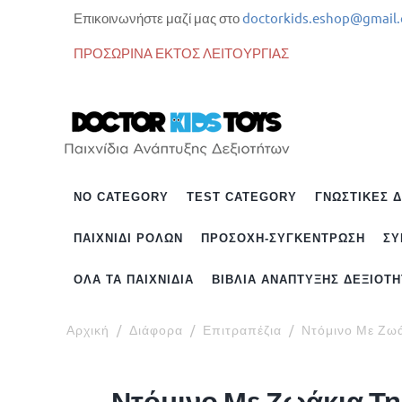
Επικοινωνήστε μαζί μας στο
doctorkids.eshop@gmail
ΠΡΟΣΩΡΙΝΑ ΕΚΤΟΣ ΛΕΙΤΟΥΡΓΙΑΣ
NO CATEGORY
TEST CATEGORY
ΓΝΩΣΤΙΚΈΣ 
ΠΑΙΧΝΊΔΙ ΡΌΛΩΝ
ΠΡΟΣΟΧΉ-ΣΥΓΚΈΝΤΡΩΣΗ
ΣΥ
ΌΛΑ ΤΑ ΠΑΙΧΝΊΔΙΑ
ΒΙΒΛΊΑ ΑΝΆΠΤΥΞΗΣ ΔΕΞΙΟΤ
Αρχική
/
Διάφορα
/
Επιτραπέζια
/
Ντόμινο Με Ζωά
Ντόμινο Με Ζωάκια Της