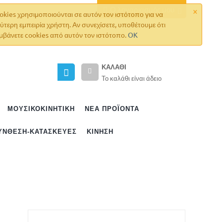
×
Ο λογαριασμός μου
okies χρησιμοποιούνται σε αυτόν τον ιστότοπο για να
ύτερη εμπειρία χρήστη. Αν συνεχίσετε, υποθέτουμε ότι
μβάνετε cookies από αυτόν τον ιστότοπο.
OK
ΚΑΛΆΘΙ
Το καλάθι είναι άδειο
ΜΟΥΣΙΚΟΚΙΝΗΤΙΚΗ
ΝΈΑ ΠΡΟΪΌΝΤΑ
ΎΝΘΕΣΗ-ΚΑΤΑΣΚΕΥΈΣ
ΚΊΝΗΣΗ