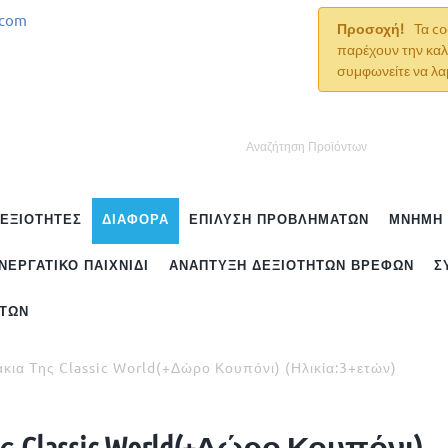
.com
Προσοχή!
Τα co
παρέχουν την καλ
συμφωνείτε να λα
ΔΕΞΙΌΤΗΤΕΣ
ΔΙΆΦΟΡΑ
ΕΠΊΛΥΣΗ ΠΡΟΒΛΗΜΆΤΩΝ
ΜΝΉΜΗ
ΝΕΡΓΑΤΙΚΌ ΠΑΙΧΝΊΔΙ
ΑΝΆΠΤΥΞΗ ΔΕΞΙΟΤΉΤΩΝ ΒΡΕΦΏΝ
Σ
ΉΤΩΝ
κια Της Classic World(+Δώρο Κουπόνι) (Ηλικία:3+ετών)
 Classic World(+Δώρο Κουπόνι)